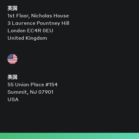
英国
1st Floor, Nicholas House
3 Laurence Pountney Hill
London EC4R 0EU
United Kingdom
美国
55 Union Place #154
Summit, NJ 07901
USA