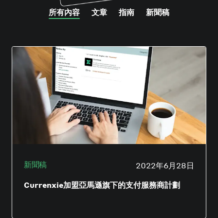
所有內容
文章
指南
新聞稿
新聞稿
文章
新聞稿
2022年6月28日
2020年9月29日
2022年6月28日
Currenxie加盟亞馬遜旗下的支付服務商計劃
為什麼線上商業帳戶是完美的電商合作夥伴
Currenxie加盟亞馬遜旗下的支付服務商計劃
新冠肺炎疫情徹底改變了電商行業的格局。電子
為電商企業找到適合的銀行解決方案是一項挑
新冠肺炎疫情徹底改變了電商行業的格局。電子
產品、服務及網上購物的需求大幅增長，使越來
戰。傳統銀行往往速度慢，客戶服務參差，而且
產品、服務及網上購物的需求大幅增長，使越來