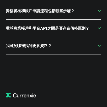
Webhooks 的功能。API 支援的功能可在
開發者中心
中
本服務適用於希望使用我們服務（包括全球付款、外匯交
查閱。
易和發卡）作為基礎建設，再加上個別功能的金融機構、
資格審核和帳戶申請流程包括哪些步驟？
平台和軟件即服務 (SaaS) 公司。在若干情況下亦可以提
供用於收款的虛擬銀行賬戶。
我們會了解您的業務以及您希望解決的問題或建立的方
案。這將包括確定商業、技術和監管合規方面的範圍。然
環球商業帳戶和平台API之間是否存在價格區別？
後我們將編製建議書，經同意後，申請公司需提交開戶申
請，並獲得合規賬戶申請團隊的協助，當中將包括對金融
是的，每個企業用例的範圍和複雜程度不同，價格也相應
服務企業進行進階盡職調查。然後，我們會簽署服務協
不同。其設有最低月費，並可能因整合和設立要求、持續
我可於哪裡找到更多資料？
議，並開始商貿整合。
的進階盡職調查和交易監察、報告、交易的數目、總額和
所涉幣種而有所不同。
請瀏覽我們的
幫助中心
和
開發者中心
，而準備妥當後，請
提交申請，我們將樂於與您討論更多細節。