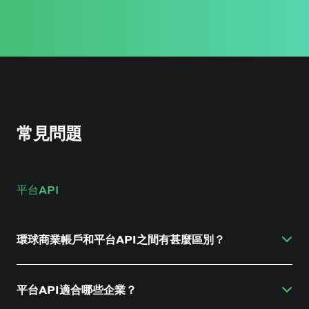
常見問題
平台API
環球商業帳戶和平台API之間有甚麼區別？
這兩種產品均使用相同的 Currenxie 平台，所有
Currenxie客戶都使用相同的環球商業帳戶網站和流動應
平台API適合哪些企業？
用程式。不同之處在於連接我們的平台 API 和